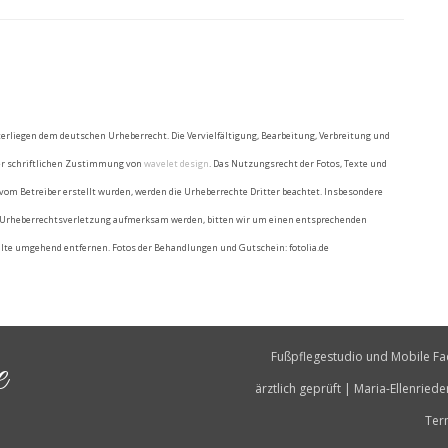
nterliegen dem deutschen Urheberrecht. Die Vervielfältigung, Bearbeitung, Verbreitung und
der schriftlichen Zustimmung von
wavelet design
. Das Nutzungsrecht der Fotos, Texte und
t vom Betreiber erstellt wurden, werden die Urheberrechte Dritter beachtet. Insbesondere
ine Urheberrechtsverletzung aufmerksam werden, bitten wir um einen entsprechenden
lte umgehend entfernen. Fotos der Behandlungen und Gutschein: fotolia.de
e
Fußpflegestudio und Mobile Fa
ärztlich geprüft | Maria-Ellenried
Ter