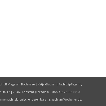
chfußpflege am Bodensee | Katja Glauser | Fachfußpflegerin,
er-Str. 17 | 78462 Konstanz (Paradies) | Mobil: 0178 3911510 |
mine nach telefonischer Vereinbarung, auch am Wochenende.