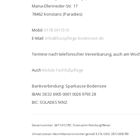
Maria-Ellenrieder-Str. 17
78462 Konstanz (Paradies)
Mobil:
0178 3911510
E-Mail:
info@fusspflege-bodensee.de
Termine nach telefonischer Vereinbarung, auch am Wo
Auch
Mobile Fachfußpflege
Bankverbindung: Sparkasse Bodensee
IBAN: DE32 6905 0001 0026 9793 28
BIC: SOLADES1KNZ
Steuernummer: 34/114/12781, Finanzamt Nienburg/Weser
Umsatzsteuer-Identifikationsnummer gemäß § 27a UStG: DE123456789