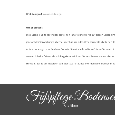
Webdesign @
wavelet design
Urheberrecht
Die durch die Seitenbetreiber erstellten Inhalte und Werke auf diesen Seiten u
jede Art der Verwertung außerhalb der Grenzen des Urheberrechtes bedürfen 
Animationen gilt nur für diese Domain. Soweit die Inhalte auf dieser Seite nich
werden Inhalte Dritter als solche gekennzeichnet. Sollten Sie trotzdem auf e
Hinweis. Bei Bekanntwerden von Rechtsverletzungen werden wir derartige Inha
Fußpflege Bodense
Katja Glauser