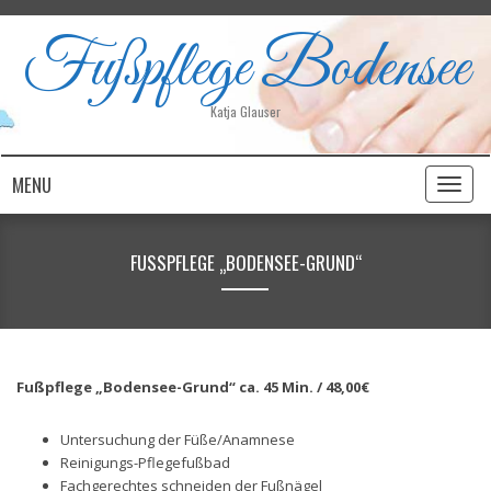
Fußpflege Bodensee
Katja Glauser
MENU
Toggl
naviga
FUSSPFLEGE „BODENSEE-GRUND“
Fußpflege „Bodensee-Grund“ ca. 45 Min. /
48,00€
Untersuchung der Füße/Anamnese
Reinigungs-Pflegefußbad
Fachgerechtes schneiden der Fußnägel